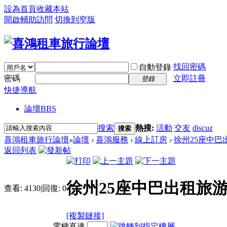
設為首頁
收藏本站
開啟輔助訪問
切換到窄版
找回密碼
自動登錄
密碼
立即註冊
登錄
快捷導航
論壇
BBS
搜索
熱搜:
活動
交友
discuz
搜索
喜鴻租車旅行論壇
»
論壇
›
喜鴻服務
›
線上訂房
›
徐州25座中巴
返回列表
徐州25座中巴出租旅
查看:
4130
|
回復:
0
[複製鏈接]
電梯直達