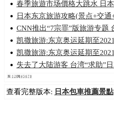
春季旅遊市场價格大跳水 日
日本东京旅游攻略(景点+交通+
CNN推出“7宗罪”版旅游专题
凯撒旅游:东京奥运延期至202
凯撒旅游:东京奥运延期至202
失去了大陆游客 台湾“求助”
頁:
1
2
[3]
4
5
6
7
8
查看完整版本:
日本包車推薦景點