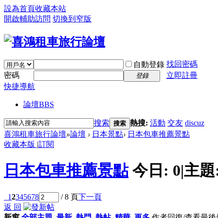
設為首頁
收藏本站
開啟輔助訪問
切換到窄版
找回密碼
自動登錄
密碼
立即註冊
登錄
快捷導航
論壇
BBS
搜索
熱搜:
活動
交友
discuz
搜索
喜鴻租車旅行論壇
»
論壇
›
日本景點
›
日本包車推薦景點
收藏本版
|
訂閱
日本包車推薦景點
今日:
0
|
主題
1
2
3
4
5
6
7
8
/ 8 頁
下一頁
返 回
新窗
全部主題
最新
熱門
熱帖
精華
更多
作者
回復/查看
最後