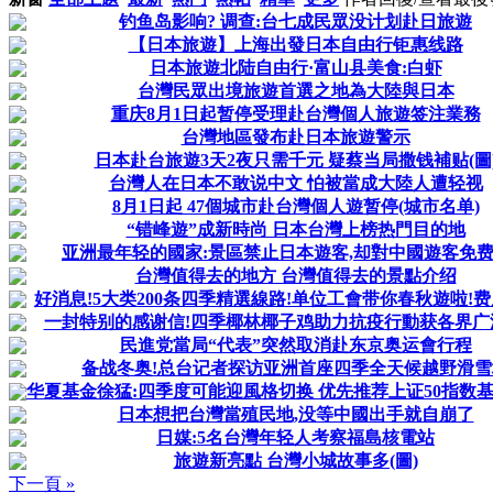
钓鱼岛影响? 调查:台七成民眾没计划赴日旅遊
【日本旅遊】上海出發日本自由行钜惠线路
日本旅遊北陆自由行·富山县美食:白虾
台灣民眾出境旅遊首選之地為大陸與日本
重庆8月1日起暂停受理赴台灣個人旅遊签注業務
台灣地區發布赴日本旅遊警示
日本赴台旅遊3天2夜只需千元 疑蔡当局撒钱補贴(圖
台灣人在日本不敢说中文 怕被當成大陸人遭轻视
8月1日起 47個城市赴台灣個人遊暂停(城市名单)
“错峰遊”成新時尚 日本台灣上榜热門目的地
亚洲最年轻的國家:景區禁止日本遊客,却對中國遊客免
台灣值得去的地方 台灣值得去的景點介绍
好消息!5大类200条四季精選線路!单位工會带你春秋遊啦!费用
一封特别的感谢信!四季椰林椰子鸡助力抗疫行動获各界广
民進党當局“代表”突然取消赴东京奥运會行程
备战冬奥!总台记者探访亚洲首座四季全天候越野滑雪
华夏基金徐猛:四季度可能迎風格切换 优先推荐上证50指数基金 
日本想把台灣當殖民地,没等中國出手就自崩了
日媒:5名台灣年轻人考察福島核電站
旅遊新亮點 台灣小城故事多(圖)
下一頁 »