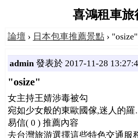
喜鴻租車旅行論
論壇
›
日本包車推薦景點
› "osize"
admin
發表於 2017-11-28 13:27:
"osize"
女主持王婧涉毒被勾
宛如少女般的東歐國傢,迷人的羅
易信( 0 ) 推薦內容
去台灣旅游選擇這些特色交通服