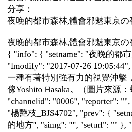
分享：
夜晚的都市森林,體會邪魅東京の夜 2017-
夜晚的都市森林,體會邪魅東京の夜 
{ "info": { "setname": "夜
"lmodify": "2017-07-26 19:
一種有著特別強有力的視覺沖擊
傢Yoshito Hasaka。（圖片來源：
"channelid": "0006", "reporter":
"楊艷枝_BJS4702", "prev": 
的地方", "simg": "", "seturl": "