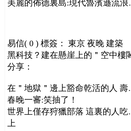
美麗的佈德裏島:現代魯濱遜流浪
易信( 0 ) 標簽： 東京 夜晚 建築
黑科技？建在懸崖上的＂空中樓
分享：
在＂地獄＂邊上豁命乾活的人 壽
春晚一審:笑抽了！
世界上僅存狩獵部落 這裏的人吃
上