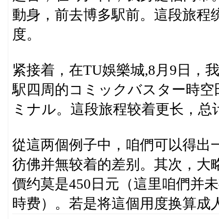
動身，前去博多駅前。這段旅程统共
度。
紧接着，在TU娛樂城,8月9日
駅四周的コミックバスター時空
ミナル。這段旅程较着更长，总计
從這两個例子中，咱們可以得出
彷佛并無较着的差别。其次，大
價约莫是450日元（這里咱們并
時费）。若是将這個用度换算成人