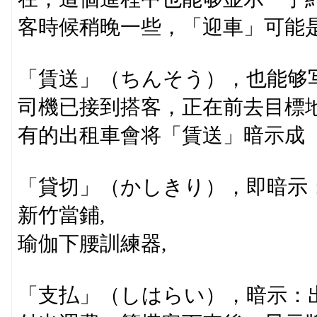
客時候稍晚一些，「迎車」可能
「賃送」（ちんそう），也能够
司機已接到搭客，正在前去目標
有的出租車會将「賃送」暗示成
「貸切」（かしきり），即暗示
新竹當鋪,
瑜伽下腰訓練器,
「支払」（しはらい），暗示：