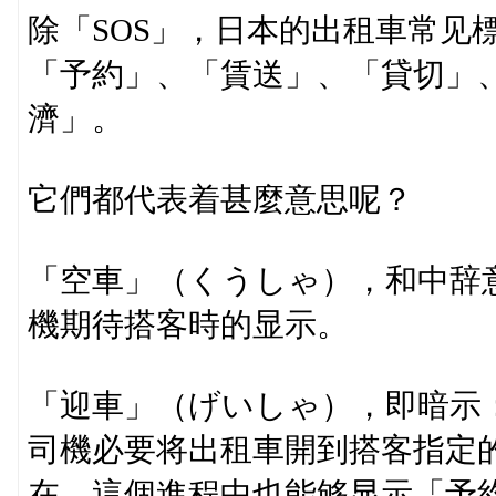
除「SOS」，日本的出租車常见
「予約」、「賃送」、「貸切」
濟」。
它們都代表着甚麼意思呢？
「空車」（くうしゃ），和中辞
機期待搭客時的显示。
「迎車」（げいしゃ），即暗示
司機必要将出租車開到搭客指定
在，這個進程中也能够显示「予