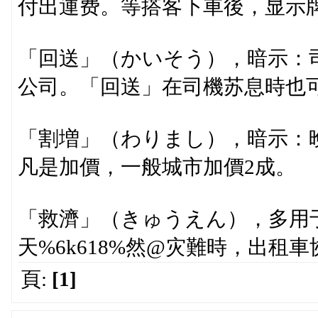
付出運费。等搭客下車後，显示
「回送」（かいそう），暗示：
公司。「回送」在司機苏息時也
「割増」（わりまし），暗示：晚
凡是加價，一般城市加價2成。
「救濟」（きゅうえん），多用于
天%6k618%然@灾難時，出租
頁:
[1]