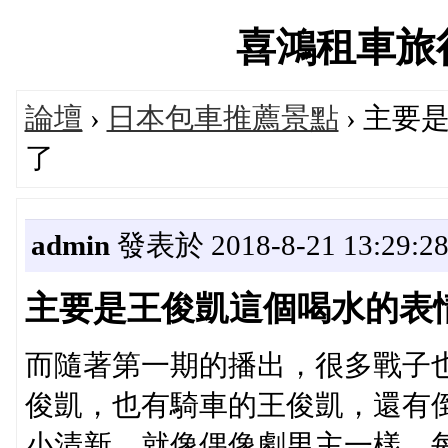
喜鴻租車旅行論
論壇
›
日本包車推薦景點
› 主
了
admin
發表於 2018-8-21 13:29:2
主要是王俊凱這個喝水的表
而隨著第一期的播出，很多戰子
俊凱，也有騎車的王俊凱，還有
小清新，就像偶像劇男主一樣，