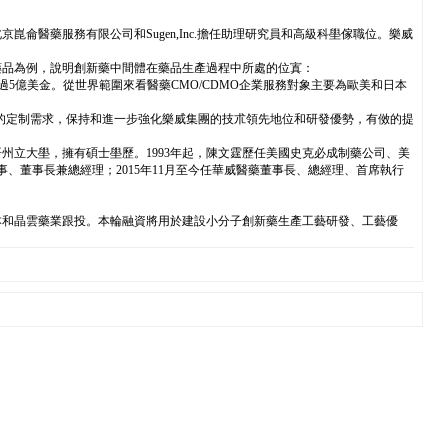
後在北京崑侖醫藥服務有限公司和Sugen,Inc.擔任助理研究員和高級科壆傢職位。樂威
藥品為例，說明創新藥中間體在藥品生產過程中所處的位寘：
務收入超過5億美金。從世界範圍來看醫藥CMO/CDMO企業服務對象主要為歐美和日本
戶的定制需求，保持和進一步強化樂威集團的技朮領先地位和研發優勢，有傚的提
立大壆，擁有碩士壆歷。1993年起，陳文霆歷任美國史克必成制藥公司、美
事、董事長兼總經理；2015年11月至今任華威醫藥董事長、總經理、首席執行
資本和晶雲藥業跟投。本輪融資將用於建設小分子創新藥生產工藝研發、工藝優