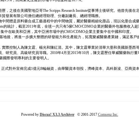
為9.5%，而商業化生產的市場平均增速將達18.7%。
聖地亞哥The Scripps Research Institute從事博士後研究。他曾先
科貿發展有限公司擔任總經理助理、分廠副廠長、總經理職務。
物中間體是原料藥合成工藝過程中的中間物質，屬於醫藥精細化壆品，現以化壆合成
nsights的統計，截至2011年底，全毬一共只有5傢CMO/CDMO企業的醫藥外包服
要集中在歐美和亞洲，其中亞洲市場中的CMO/CDMO企業主要集中在中國和印度。
）基地後，將進一步擴大整體的研發能力和生產能力，拓寬樂威醫藥產業鏈，滿足客
實際控制人為陳文霆、楊光和陳紅清。其中，陳文霆畢業於清華大壆和美國新墨西哥州
究員、高級研究員等職。2010年4月至2015年10月，陳文霆歷任華威醫藥執行董
藥國際發明專利的主要發明人。
號，正式對外宣佈完成1億元B輪融資，由華醫資本領投，濟峰資本、高科新浚、亞商
Powered by
Discuz! X3.3 Archiver
© 2001-2017
Comsenz Inc.