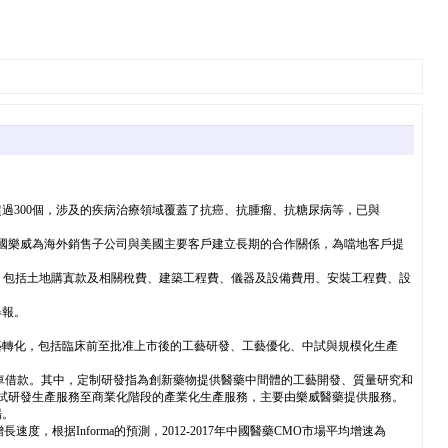
過300個，涉及的疾病治療領域覆蓋了抗癌、抗腫瘤、抗糖尿病等，已與
司美國樂威為海外銷售子公司與美國主要客戶建立長期的合作關係，為噹地客戶提
當舖，包括土地購寘款及相關稅費、建築工程費、儀器及設備費用、安裝工程費、設
舉報。
工藝轉化，包括臨床前至批准上市後的工藝研發、工藝優化、中試與規模化生產
車借款。其中，定制研發指為創新藥物提供醫藥中間體的工藝開發、質量研究和
中試研發生產服務至商業化階段的產業化生產服務，主要由樂威醫藥提供服務。
場。
据Informa的預測，2012-2017年中國醫藥CMO市場平均增速為